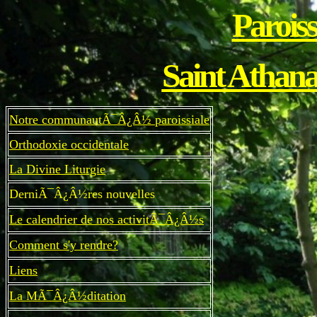
Parois
Saint Athana
Notre communautÃ¯Â¿Â½ paroissiale
Orthodoxie occidentale
La Divine Liturgie
DerniÃ¯Â¿Â½res nouvelles
Le calendrier de nos activitÃ¯Â¿Â½s
Comment s'y rendre?
Liens
La MÃ¯Â¿Â½ditation